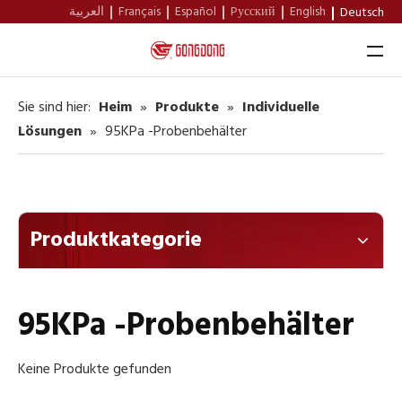
العربية
Français
Español
Pусский
English
Deutsch
Sie sind hier:
Heim
»
Produkte
»
Individuelle
Heim
Lösungen
»
95KPa -Probenbehälter
Über Uns
Produkte
Produktkategorie
Unterstützung
Nachricht
95KPa -Probenbehälter
Kontakt
Keine Produkte gefunden