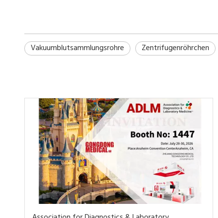
Vakuumblutsammlungsrohre
Zentrifugenröhrchen
Association for Diagnostics & Laboratory