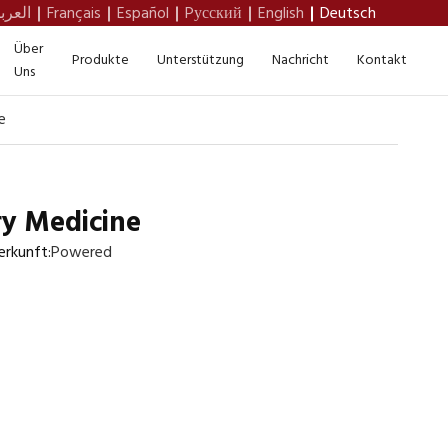
العرب
Français
Español
Pусский
English
Deutsch
Über
Produkte
Unterstützung
Nachricht
Kontakt
Uns
e
ry Medicine
rkunft:
Powered