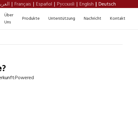
العرب
Français
Español
Pусский
English
Deutsch
Über
Produkte
Unterstützung
Nachricht
Kontakt
Uns
e?
rkunft:
Powered