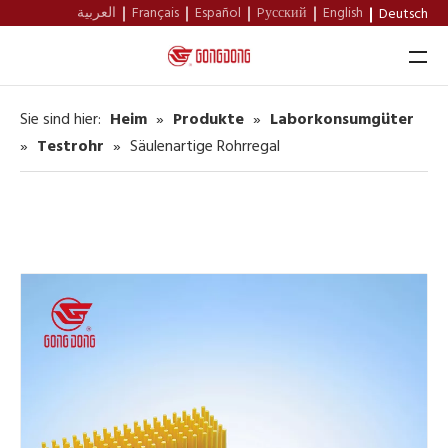
العربية
Français
Español
Pусский
English
Deutsch
Sie sind hier:
Heim
»
Produkte
»
Laborkonsumgüter
Heim
»
Testrohr
»
Säulenartige Rohrregal
Über Uns
Produkte
Unterstützung
Nachricht
Kontakt