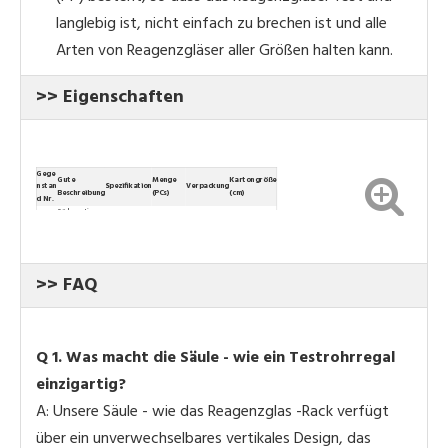
langlebig ist, nicht einfach zu brechen ist und alle
Arten von Reagenzgläser aller Größen halten kann.
>> Eigenschaften
Gege
Gute
Menge
Kartongröße
nstan
Spezifikation
Verpackung
Beschreibung
(PCs)
(cm)
d Nr.
Säulenartige
H1004
φ5*16 mm
54pcs/ctn
1pc*54 Bags
48*32*32
Rohrregal
Säulenartige
H1005
φ5*10 mm
51pcs/ctn
1pc*51Bags
48*32*32
Rohrregal
>> FAQ
Q
1. Was macht die Säule - wie ein Testrohrregal
einzigartig?
A: Unsere Säule - wie das Reagenzglas -Rack verfügt
über ein unverwechselbares vertikales Design, das