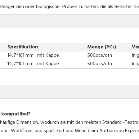
eagenzien oder biologischer Proben zu halten, die als Behälter fü
Spezifikation
Menge (PCs)
Ve
14,7*101 mm mit Kappe
500pcs/ctn
In
14,7*101 mm mit Kappe
500pcs/ctn
In
n kompatibel?
e häufige Dimension, wodurch sie mit den meisten Standard -Testroh
 Labor -Workflows und spart Zeit und Mühe beim Aufbau von Exper