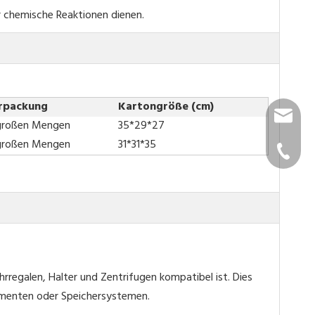
r chemische Reaktionen dienen.
rpackung
Kartongröße (cm)
info@go
 großen Mengen
35*29*27
 großen Mengen
31*31*35
cs@gon
+86-576-
rregalen, Halter und Zentrifugen kompatibel ist. Dies
imenten oder Speichersystemen.