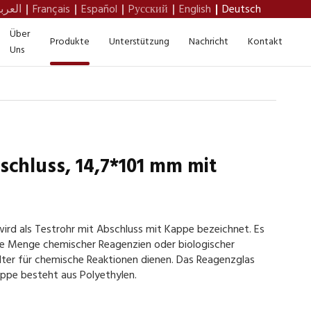
العرب
Français
Español
Pусский
English
Deutsch
Über
Produkte
Unterstützung
Nachricht
Kontakt
Uns
schluss, 14,7*101 mm mit
ird als Testrohr mit Abschluss mit Kappe bezeichnet. Es
ne Menge chemischer Reagenzien oder biologischer
älter für chemische Reaktionen dienen. Das Reagenzglas
appe besteht aus Polyethylen.